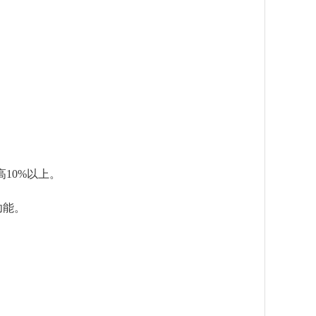
高10%以上。
功能。