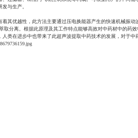
研发与生产。
有着其优越性，此方法主要通过压电换能器产生的快速机械振动
液萃取分离。根据此原理及其工作特点能够高效对中药材中的药
，人类在进步中也带来了此超声波提取中药技术的发展，对于中