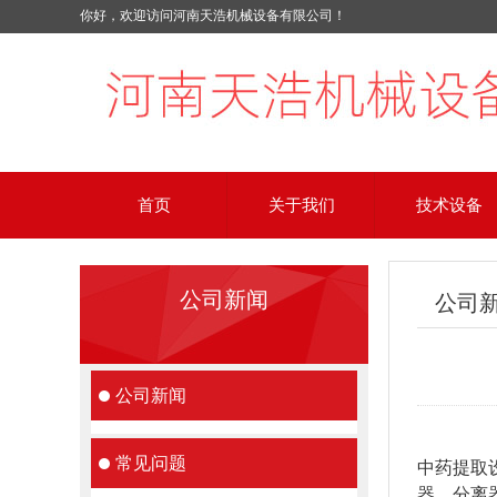
你好，欢迎访问河南天浩机械设备有限公司！
首页
关于我们
技术设备
公司新闻
公司
公司新闻
常见问题
中药
提取
器、分离