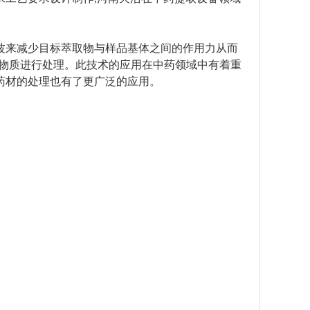
波来减少目标萃取物与样品基体之间的作用力从而
效物质进行处理。此技术的应用在中药领域中有着重
药材的处理也有了更广泛的应用。